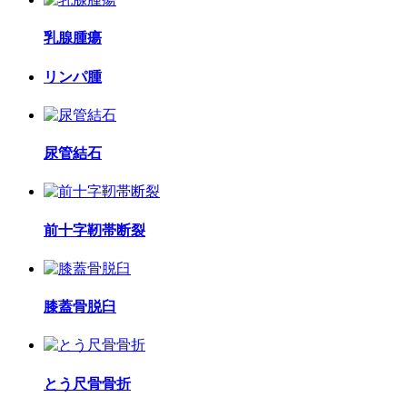
乳腺腫瘍
リンパ腫
尿管結石
前十字靭帯断裂
膝蓋骨脱臼
とう尺骨骨折