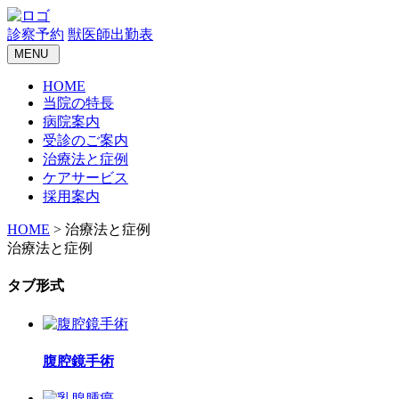
診察予約
獣医師出勤表
MENU
HOME
当院の特長
病院案内
受診のご案内
治療法と症例
ケアサービス
採用案内
HOME
> 治療法と症例
治療法と症例
タブ形式
腹腔鏡手術