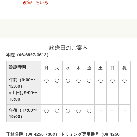
教室いろいろ
診療日のご案内
本院（06-6997-3612）
診療時間
月
火
水
木
金
土
日
祝
午前（9:00〜
◯
◯
◯
◯
◯
◯
◯
◯
12:00）
※土日は9:00〜
13:00
午後
（17:00〜
◯
◯
◯
◯
◯
ー
ー
ー
19:00）
千林分院（06-4250-7303） トリミング専用番号（06-4250-