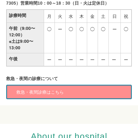
7305）営業時間10：00～18：30（日・火は定休日）
診療時間
月
火
水
木
金
土
日
祝
午前（9:00〜
◯
ー
◯
◯
◯
◯
ー
◯
12:00）
※土は9:00〜
13:00
午後
ー
ー
ー
ー
ー
ー
ー
ー
救急・夜間の診療について
救急・夜間診療はこちら
About our hospital