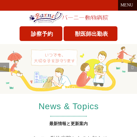
MENU
診察予約
獣医師出勤表
P
N
r
e
e
x
v
t
i
News & Topics
o
u
最新情報と更新案内
s